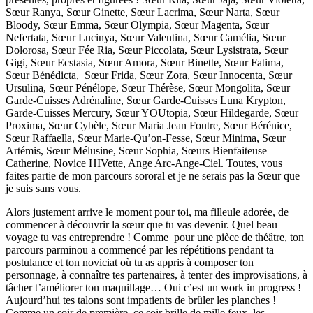
Sœur Ranya, Sœur Ginette, Sœur Lacrima, Sœur Narta, Sœur
Bloody, Sœur Emma, Sœur Olympia, Sœur Magenta, Sœur
Nefertata, Sœur Lucinya, Sœur Valentina, Sœur Camélia, Sœur
Dolorosa, Sœur Fée Ria, Sœur Piccolata, Sœur Lysistrata, Sœur
Gigi, Sœur Ecstasia, Sœur Amora, Sœur Binette, Sœur Fatima,
Sœur Bénédicta, Sœur Frida, Sœur Zora, Sœur Innocenta, Sœur
Ursulina, Sœur Pénélope, Sœur Thérèse, Sœur Mongolita, Sœur
Garde-Cuisses Adrénaline, Sœur Garde-Cuisses Luna Krypton,
Garde-Cuisses Mercury, Sœur YOUtopia, Sœur Hildegarde, Sœur
Proxima, Sœur Cybèle, Sœur Maria Jean Foutre, Sœur Bérénice,
Sœur Raffaella, Sœur Marie-Qu’on-Fesse, Sœur Minima, Sœur
Artémis, Sœur Mélusine, Sœur Sophia, Sœurs Bienfaiteuse
Catherine, Novice HIVette, Ange Arc-Ange-Ciel. Toutes, vous
faites partie de mon parcours sororal et je ne serais pas la Sœur que
je suis sans vous.
Alors justement arrive le moment pour toi, ma filleule adorée, de
commencer à découvrir la sœur que tu vas devenir. Quel beau
voyage tu vas entreprendre ! Comme pour une pièce de théâtre, ton
parcours parminou a commencé par les répétitions pendant ta
postulance et ton noviciat où tu as appris à composer ton
personnage, à connaître tes partenaires, à tenter des improvisations, à
tâcher t’améliorer ton maquillage… Oui c’est un work in progress !
Aujourd’hui tes talons sont impatients de brûler les planches !
Comme un soir de première, ce soir brille de mille feux, les