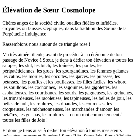
Élévation de Sœur Cosmolope
Chères anges de la société civile, ouailles fidèles et infidèles,
croyantes ou fausses sceptiques, dans la tradition des Sœurs de la
Perpétuelle Indulgence
Rassemblons-nous autour de ce triangle rose !
Ma très aimée filleule, avant de procéder à la cérémonie de ton
passage de Novice à Sœur, je tiens à dédier ton élévation à toutes les
salopes, les slut, les bitch, les traînées, les poules, les
péripatéticiennes, les grues, les gourgandines, les femmes galantes,
les catins, les morues, les cocottes, les garces, les putasses, les
pétasses, les pouffes et les poufiasses, les filles faciles, les whore,
les souillons, les cochonnes, les sagouines, les gigolettes, les
asphalteuses, les courtisanes, les souris, les gagneuses, les greluches,
les trimardeuses, les racoleuses, les tapineuses, les belles de jour, les
belles de nuit, les roulures, les ribaudes, les coureuses, les
croqueuses, les michetonneuses, les marchandes d’amour, les
hétaïres, les geishas, les roulures… en un mot comme en cent à
toutes les filles de Joie !
Et donc je tiens aussi à dédier ton élévation à toutes mes sœurs
présentes, propres et figurées ! Sœur Rita, Sœur Jaja, Sœur Violetta,