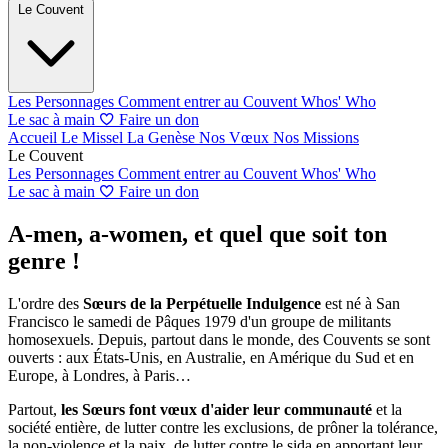
Le Couvent
Les Personnages
Comment entrer au Couvent
Whos' Who
Le sac à main
Faire un don
Accueil
Le Missel
La Genèse
Nos Vœux
Nos Missions
Le Couvent
Les Personnages
Comment entrer au Couvent
Whos' Who
Le sac à main
Faire un don
A-men, a-women, et quel que soit ton
genre !
L'ordre des
Sœurs de la Perpétuelle Indulgence
est né à San
Francisco le samedi de Pâques 1979 d'un groupe de militants
homosexuels. Depuis, partout dans le monde, des Couvents se sont
ouverts : aux États-Unis, en Australie, en Amérique du Sud et en
Europe, à Londres, à Paris…
Partout,
les Sœurs font vœux d'aider leur communauté
et la
société entière, de lutter contre les exclusions, de prôner la tolérance,
la non-violence et la paix, de lutter contre le sida en apportant leur